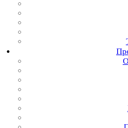
Пр
О
П