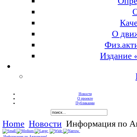
Опре
О
Кач
О дви
Физ.акт
Издание 
Новости
О проекте
Публикации
Home
Новости
Информация по А
Информация по Автопедии!