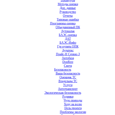
Процедура
Методы оценки
Доп. данные
Руководство
Отчеты
Типовые ошибки
Программы-оценка
Объединенный ПК
Аутокальк
БАЭС-оценка
ДАТ
БАЭС-Инфо
Где купить ОПК
Аудатекс
Прайс-Н Сервис-3
Автобаза
DonRest
Смета
Безопасность
Ваша безопасность
Оценщик ТС
Владельцы ТС
Услуги
Автотранспорт
Экологическая безопасность
Родники
Чудо природы
Хочу на волю
Цель проекта
Проблемы экологии