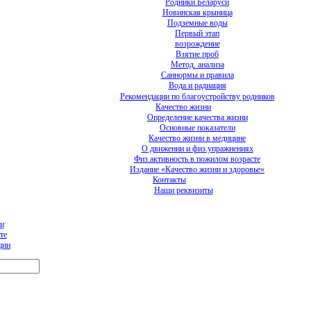
Родники Беларуси
Новинская крыница
Подземные воды
Первый этап
возрождение
Взятие проб
Метод. анализа
Саннормы и правила
Вода и радиация
Рекомендации по благоустройству родников
Качество жизни
Определение качества жизни
Основные показатели
Качество жизни в медицине
О движении и физ.упражнениях
Физ.активность в пожилом возрасте
Издание «Качество жизни и здоровье»
Контакты
Наши реквизиты
и
те
ции