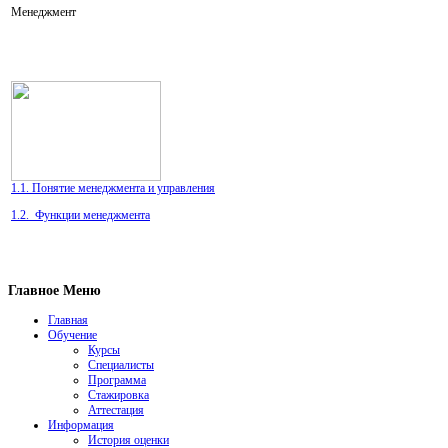
Менеджмент
1.1. Понятие менеджмента и управления
1.2.
Функции менеджмента
Главное Меню
Главная
Обучение
Курсы
Специалисты
Программа
Стажировка
Аттестация
Информация
История оценки