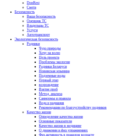
DonRest
Смета
Безопасность
Ваша безопасность
Оценщик ТС
Владельцы ТС
Услуги
Автотранспорт
Экологическая безопасность
Родники
Чудо природы
Хочу на волю
Цель проекта
Проблемы экологии
Родники Беларуси
Новинская крыница
Подземные воды
Первый этап
возрождение
Взятие проб
Метод. анализа
Саннормы и правила
Вода и радиация
Рекомендации по благоустройству родников
Качество жизни
Определение качества жизни
Основные показатели
Качество жизни в медицине
О движении и физ.упражнениях
Физ.активность в пожилом возрасте