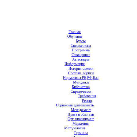
Главная
Обучение
Курсы
Специалисты
Программа
Стажировка
Аттестация
Информация
История оценки
Состоян. оценки
Нормативы РБ,РФ,Каз
Методики
Библиотека
Справочники
Требования
Реестр
Оценочная деятельность
Менеджмент
Права и обяз-сти
Орг. инжиниринг
Маркетинг
Методология
Термины