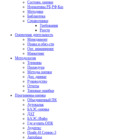
Состоян. оценки
Нормативы РБ,РФ,Каз
Методики
Библиотека
Справочники
Требования
Реестр
Оценочная деятельность
Менеджмент
Права и обяз-сти
Орг. инжиниринг
Маркетинг
Методология
Термины
Процедура
Методы оценки
Доп. данные
Руководство
Отчеты
Типовые ошибки
Программы-оценка
Объединенный ПК
Аутокальк
БАЭС-оценка
ДАТ
БАЭС-Инфо
Где купить ОПК
Аудатекс
Прайс-Н Сервис-3
Автобаза