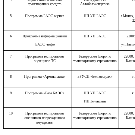
транспортных средств
Автобелэкспертиза
5
Программа БАЭС оценка
НП УП БАЭС
г.Минск,
2
6
Программа информационная
НП УП БАЭС
22005
БАЭС -инфо
ул Плато
7
Программа тестирования
Белорусское Бюро по
22000, 
оценщиков ТС
транспортному страхованию
Кальв
8
Программа «Армвыплата»
БРУСП «Белгосстрах»
г
9
Программа «База БАЭС»
НП УП БАЭС
г
ИП Зеленский
10
Программа тестирования
Белорусское Бюро по
22000, 
оценщиков поврежденного
транспортному страхованию
Кальв
имущества