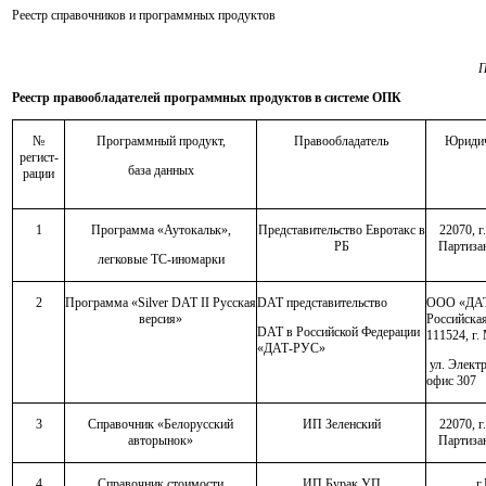
Реестр справочников и программных продуктов
П
Реестр правообладателей программных продуктов в системе ОПК
№
Программный продукт,
Правообладатель
Юридич
регист-
база данных
рации
1
Программа «Аутокальк»,
Представительство Евротакс в
22070, 
РБ
Партизан
легковые ТС-иномарки
2
Программа «Silver DAT II Русская
DAT представительство
ООО «ДАТ
версия»
Российска
DAT в Российской Федерации
111524, г.
«ДАТ-РУС»
ул. Электр
офис 307
3
Справочник «Белорусский
ИП Зеленский
22070, 
авторынок»
Партизан
4
Справочник стоимости
ИП Бурак УП
г