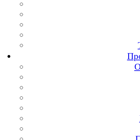
Пр
О
П