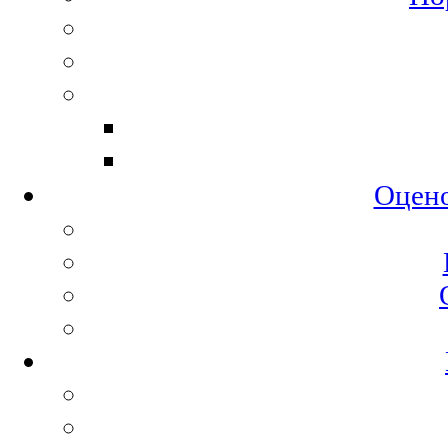
Оцено