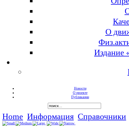
Опре
О
Кач
О дви
Физ.акт
Издание 
Новости
О проекте
Публикации
Home
Информация
Справочники