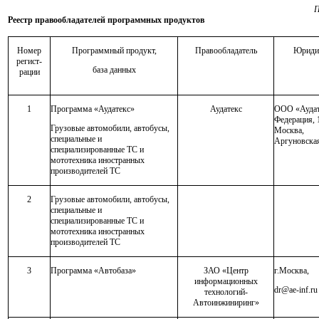
П
Реестр правообладателей программных продуктов
Номер
Программный продукт,
Правообладатель
Юридич
регист-
база данных
рации
1
Программа «Аудатекс»
Аудатекс
ООО «Аудат
Федерация, 1
Грузовые автомобили, автобусы,
Москв
специальные и
Аргуновская,
специализированные ТС и
мототехника иностранных
производителей ТС
2
Грузовые автомобили, автобусы,
специальные и
специализированные ТС и
мототехника иностранных
производителей ТС
3
Программа «Автобаза»
ЗАО «Центр
г.Москва,
информационных
dr
@
ae
-
inf
.
ru
технологий-
Автоинжиниринг»