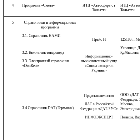
4
Программа «Смета»
ИТЦ «Автосфера», г
ИТЦ «Автос
Тольятти
Тольятти
5
Справочники и информационные
программы
3.1. Справочник НАМИ
Прайс-Н
125183,г. Мо
Украина,г. Д
3.2. Бюллетень товароведа
Куйбышева,
Информационно-
3.3. Электронный справочник
вычислительный центр
«
DonRest
»
«Союза экспертов
Украины»
ООО «ДАТ-Р
Представительство
Федерация, 1
ДАТ в Российской
Моск
3.4.Справочник
DAT
(Германия)
Федерации «ДАТ-РУС»
Электродная
ИНФОЭКСПЕРТ
Польша, Ва