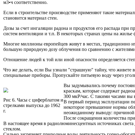
м3•ч соответственно.
Если в строительстве производстве применяют такие материал
становится материал стен.
Дозы за счет ингаляции радона и продуктов его распада при
систем вентиляции и т.п. В некоторых странах цены на жиль
Многие миллионы европейцев живут в местах, традиционно и
большую природную дозу облучения по сравнению с жителями
Отношение людей к той или иной опасности определяется степ
Что же делать, если Вы узнали "страшную" тайну, что живете 
специальные приборы. Пропускайте питьевую воду через уго
Вы задумывались почему постоянн
краскам, которые содержат радио
300 мкР/час. С такими часами вы 
Рис 6. Часы с циферблатом и
В первый период эксплуатации п
стрелками выпуска до 1962
некоторое превышение нормы обл
г.
неожиданному выводу: причиной 
После сокращения количества пр
В настоящее время в радиолюминесцентных источниках света 
стеклом.
Сильно загрязняет природные воды деятельность горно-обога