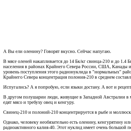
А Вы ели оленину? Говорят вкусно. Сейчас напугаю.
В мясе оленей накапливается до 14 Бк/кг свинца-210 и до 1.
населения в районах Крайнего Севера России, США, Канады и в
уровень поступления этого радионуклида в "нормальных" рай
Крайнего Севера концентрация полония-210 в среднем составля
Испугались? А я попробую, если языки достану. А вот и рецеп
В другом полушарии люди, живущие в Западной Австралии в м
едят мясо и требуху овец и кенгуру.
Свинец-210 и полоний-210 концентрируется в рыбе и моллюск
Однако, человеку необязательно есть оленину, кенгурятину и
радиоактивного калия-40. Этот нуклид имеет очень большой пе