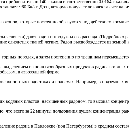
тся приблизительно 140 г калия и соответственно 0.0164 г калия
оставляет ~60 Бк/кг. Доза, которую получает человек за счет кали
. изотопов, которые постоянно образуются под действием космич
 человека) дают радон и продукты его распада. (Подробно о ра
ение слизистых тканей легких. Радон высвобождается из земной 
 в горных породах, а затем постепенно по трещинам перемещаетс
а выделением из почв газообразных продуктов радиоактивных се
образом, в аэрозольной форме.
оверхностных водостоках и водоемах. Например, в подземных вод
их водяных пластов, насыщенных радоном, то высокая концентра
о, что всего за 22 минуты пользования душем концентрация радо
ление радона в Павловске (под Петербургом) в среднем составляе