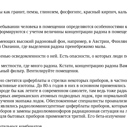
ы как гранит, пемза, глинозем, фосфогипс, красный кирпич, ка
 пребывании человека в помещении определяются особенностями 
е формируются с учетом величины концентрации радона в помещ
меющих высокий радоновый фон, например, в Австрии, Финлян
 Океании, где выделения радона пренебрежимо малы.
енью осведомленности о ней. Есть опасности, о которых люди п
в местности, где много радона. Кстати, концентрацию радона Ва
льный фильтр. Вентилируйте помещения.
о светятся циферблаты и стрелки некоторых приборов, в частн
активные изотопы. До 80-х годов в них в основном применялись
вроде бы как летите в современном самолете, там ведь тоже рад
ервых американских атомных подводных лодок, при нормальной 
учения экипажа лодок. Обеспокоенные специалисты проанализи
являлись радиолюминесцентные циферблаты приборов, которым
иборов и замены радиолюминофоров радиационная ситуация на л
для бытовых приборов применяется тритий. Его бета-излучени
тительных комбинатов.