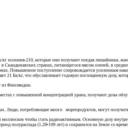
4 Бк/кг полония-210, которые они получают поедая лишайники, к
 Скандинавских странах, питающегося мясом оленей, в среднем 
онах. Повышенное поступление сопровождается усиленным накоп
ет 21 Бк/кг, что обуславливает годовую поглощенную дозу, кото
т из Финляндии.
естах с повышенной концентрацией урана, получают дозы облуче
ах. Люди, потребляющие много морепродуктов, могут получить
ли моллюсков чтобы стать радиоактивным. Основную дозу внутрен
риод полураспада (1.28•109 лет) и сохранился на Земле со време