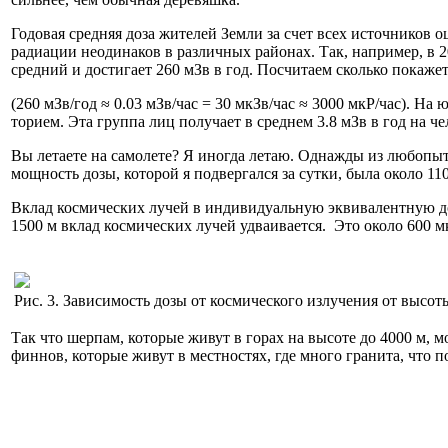
Годовая средняя доза жителей Земли за счет всех источников 
радиации неодинаков в различных районах. Так, например, в 2
средний и достигает 260 мЗв в год. Посчитаем сколько покаже
(260 мЗв/год ≈ 0.03 мЗв/час = 30 мкЗв/час ≈ 3000 мкР/час). Н
торием. Эта группа лиц получает в среднем 3.8 мЗв в год на че
Вы летаете на самолете? Я иногда летаю. Однажды из любопытс
мощность дозы, которой я подвергался за сутки, была около 110
Вклад космических лучей в индивидуальную эквивалентную до
1500 м вклад космических лучей удваивается. Это около 600 м
Рис. 3. Зависимость дозы от космического излучения от высот
Так что шерпам, которые живут в горах на высоте до 4000 м, 
финнов, которые живут в местностях, где много гранита, что 