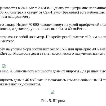
оценивается в 2400 мР = 2.4 мЗв. Однако эта цифра мне напомин
00 километрах к северу от Сан-Пауло (Бразилия) есть небольшая
т там наш дозиметр
а юго-западе Индии 70 000 человек живут на узкой прибрежной по
ловека, а дозиметр у них показывал бы за 40 мкР/час.
тва взял с собой дозиметр. На крейсерской высоте ~10 км он по
 мкР/час.
зу на уровне моря составляет около 15% или примерно 40% вн
кЗв/год. Мощность дозы за счет космического излучения зависи
ы
Рис. 4. Зависимость мощности дозы от широты Для разных выс
мощность дозы в 40 мкР/час не показалась чем-то необычным. И т
показывают их дозиметры.
Рис. 5. Шерпы