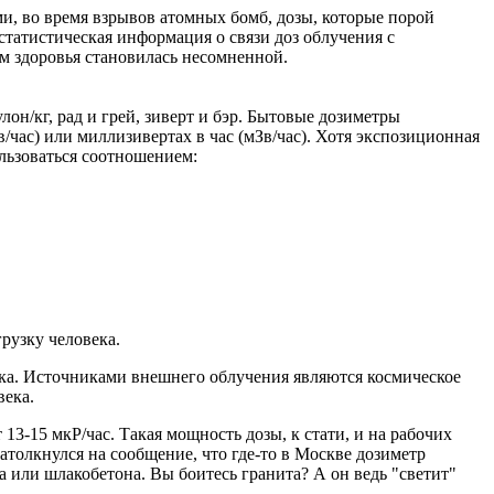
и, во время взрывов атомных бомб, дозы, которые порой
статистическая информация о связи доз облучения с
м здоровья становилась несомненной.
он/кг, рад и грей, зиверт и бэр. Бытовые дозиметры
/час) или миллизивертах в час (мЗв/час). Хотя экспозиционная
ользоваться соотношением:
рузку человека.
ка. Источниками внешнего облучения являются космическое
века.
13-15 мкР/час. Такая мощность дозы, к стати, и на рабочих
толкнулся на сообщение, что где-то в Москве дозиметр
та или шлакобетона. Вы боитесь гранита? А он ведь "светит"