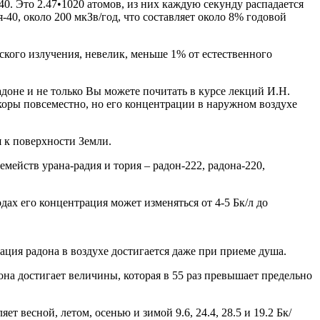
-40. Это 2.47•1020 атомов, из них каждую секунду распадается
я-40, около 200 мкЗв/год, что составляет около 8% годовой
еского излучения, невелик, меньше 1% от естественного
доне и не только Вы можете почитать в курсе лекций И.Н.
коры повсеместно, но его концентрации в наружном воздухе
я к поверхности Земли.
мейств урана-радия и тория – радон-222, радона-220,
ах его концентрация может изменяться от 4-5 Бк/л до
ция радона в воздухе достигается даже при приеме душа.
на достигает величины, которая в 55 раз превышает предельно
т весной, летом, осенью и зимой 9.6, 24.4, 28.5 и 19.2 Бк/