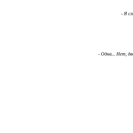
- Я с
- Одна... Нет, дв