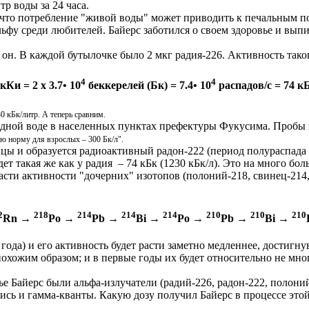
тр воды за 24 часа.
, что потребление "живой воды" может приводить к печальным п
фу среди любителей. Байерс заботился о своем здоровье и выпи
о он. В каждой бутылочке было 2 мкг радия-226. Активность тако
4
4
кКи = 2 x 3.7• 10
беккерелей (Бк) = 7.4• 10
распадов/с = 74 к
0 кБк/литр. А теперь сравним.
ной воде в населенных пунктах префектуры Фукусима. Пробы во
ую норму для взрослых – 300 Бк/л".
тицы и образуется радиоактивный радон-222 (период полураспада
т такая же как у радия – 74 кБк (1230 кБк/л). Это на много бол
расти активности "дочерних" изотопов (полоний-218, свинец-214,
2
218
214
214
214
210
210
210
Rn →
Po →
Pb →
Bi →
Po →
Pb →
Bi →
года) и его активность будет расти заметно медленнее, достигн
 похожим образом; и в первые годы их будет относительно не мно
ье Байерс были альфа-излучатели (радий-226, радон-222, полоний
ись и гамма-кванты. Какую дозу получил Байерс в процессе этой 