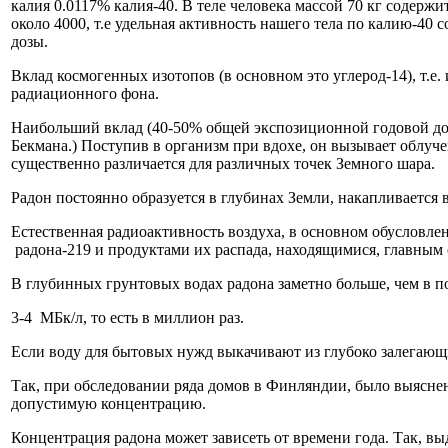
калия 0.0117% калия-40. В теле человека массой 70 кг содержи
около 4000, т.е удельная активность нашего тела по калию-40 с
дозы.
Вклад космогенных изотопов (в основном это углерод-14), т.е
радиационного фона.
Наибольший вклад (40-50% общей экспозиционной годовой дозы
Бекмана.) Поступив в организм при вдохе, он вызывает облуч
существенно различается для различных точек Земного шара.
Радон постоянно образуется в глубинах Земли, накапливается
Естественная радиоактивность воздуха, в основном обусловлен
радона-219 и продуктами их распада, находящимися, главным 
В глубинных грунтовых водах радона заметно больше, чем в п
3-4 МБк/л, то есть в миллион раз.
Если воду для бытовых нужд выкачивают из глубоко залегающ
Так, при обследовании ряда домов в Финляндии, было выяснен
допустимую концентрацию.
Концентрация радона может зависеть от времени года. Так, выде