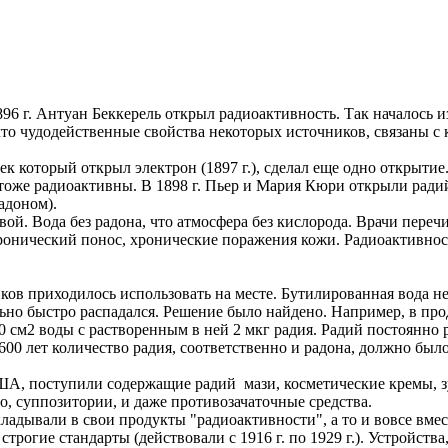
1896 г. Антуан Беккерель открыл радиоактивность. Так началось
, что чудодейственные свойства некоторых источников, связаны 
век который открыл электрон (1897 г.), сделал еще одно открыт
 тоже радиоактивны. В 1898 г. Пьер и Мария Кюри открыли ради
адоном).
ивой. Вода без радона, что атмосфера без кислорода. Врачи пере
ронический понос, хронические поражения кожи. Радиоактивно
ов приходилось использовать на месте. Бутилированная вода не
льно быстро распадался. Решение было найдено. Например, в пр
0 см2 воды с растворенным в ней 2 мкг радия. Радий постоянно 
1600 лет количество радия, соответственно и радона, должно бы
 США, поступили содержащие радий мази, косметические кремы, з
, суппозитории, и даже противозачаточные средства.
ладывали в свои продукты "радиоактивности", а то и вовсе вме
строгие стандарты (действовали с 1916 г. по 1929 г.). Устройс