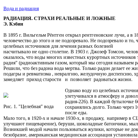
Вода и радиация
РАДИАЦИЯ. СТРАХИ РЕАЛЬНЫЕ И ЛОЖНЫЕ
Э. Кэбин
В 1895 г. Вильгельм Рёнтген открыл рентгеновские лучи, а в 
человечество до этого и не подозревало. Не подозревало и то
целебных источников для лечения разных болезней
насчитывало не одно столетие. В 1903 г. Джозеф Томсон, чело
оказалось, что воды многих известных курортных источников
радия" (радиоактивным газом, который мы сегодня называем р
Решили, что без радона вода мертва. Только радон делает ее ж
подагры и ревматизма , невралгию, желудочную диспепсию, х
замедляет приход старости и позволяет радоваться жизни.
Однако воду из целебных источник
улетучивался в атмосферу и дово
радия-226). В каждой бутылочке 6
Рис. 1. "Целебная" вода
сохранялись долго. Только через 
после еды.
Мало того, в 1920-х и начале 1930-х, в продажу, например в
улучшают пищеварение), беруши, шоколадные батончики, мыло
Возникшей модой начали пользоваться жулики, которые не док
безобразие, американская медицинская ассоциация установила 