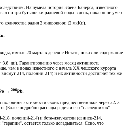
оследствиям. Нашумела история Эбена Байерса, известного
вал по три бутылочки радиевой воды в день, пока он не умер
го количества радия 2 микрокюри (2 мкКи).
Бк.
ды, взятые 20 марта в деревне Иетате, показали содержание
 ~3.8 дн). Гарантированно через месяц активность
ьше, чем в водах известного с начала XX чешского курорта
 висмут-214, полоний-214) и их активности достигнет тех же
206
Po →
Pb.
ув половины активности своих предшественников через 22. 3
го. (Более подробно распады радия и его "наследников"
-218, полоний-214) и бета-излучатели (свинец-214,
"терапии", остается только догадываться. Ясно, что