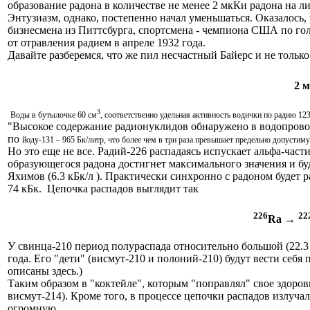
образование радона в количестве не менее 2 мкКи радона на ли
Энтузиазм, однако, постепенно начал уменьшаться. Оказалось
бизнесмена из Питтсбурга, спортсмена - чемпиона США по голь
от отравления радием в апреле 1932 года.
Давайте разберемся, что же пил несчастный Байерс и не тольк
2 м
3
Воды в бутылочке 60 см
, соответственно удельная активность водички по радию 123
"Высокое содержание радионуклидов обнаружено в водопровод
по
йоду-131 – 965 Бк/литр, что более чем в три раза превышает предельно допустим
Но это еще не все. Радий-226 распадаясь испускает альфа-час
образующегося радона достигнет максимального значения и буде
Яхимов (6.3 кБк/л ). Практически синхронно с радоном будет 
74 кБк. Цепочка распадов выглядит так
226
22
Ra →
У свинца-210 период полураспада относительно большой (22.3 
года. Его "дети" (висмут-210 и полоний-210) будут вести себя
описаны здесь.)
Таким образом в "коктейле", которым "поправлял" свое здоров
висмут-214). Кроме того, в процессе цепочки распадов излучал
огромную.