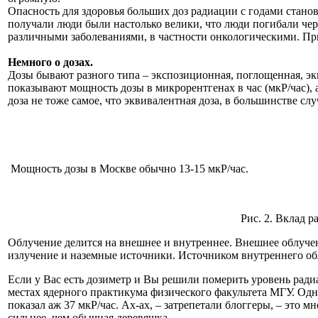
Опасность для здоровья больших доз радиации с годами стано
получали люди были настолько велики, что люди погибали чере
различными заболеваниями, в частности онкологическими. Пр
Немного о дозах.
Дозы бывают разного типа – экспозиционная, поглощенная, экв
показывают мощность дозы в микрорентгенах в час (мкР/час), а
доза не тоже самое, что эквивалентная доза, в большинстве с
Мощность дозы в Москве обычно 13-15 мкР/час.
Рис. 2. Вклад 
Облучение делится на внешнее и внутреннее. Внешнее облуче
излучение и наземные источники. Источником внутреннего об
Если у Вас есть дозиметр и Вы решили померить уровень радиац
местах ядерного практикума физического факультета МГУ. Одн
показал аж 37 мкР/час. Ах-ах, – затрепетали блоггеры, – это 
сильнее, чем обычная деревяшка.