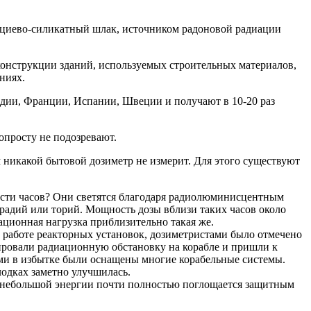
льциево-силикатный шлак, источником радоновой радиации
конструкции зданий, используемых строительных материалов,
ениях.
дии, Франции, Испании, Швеции и получают в 10-20 раз
опросту не подозревают.
м никакой бытовой дозиметр не измерит. Для этого существуют
ости часов? Они светятся благодаря радиолюминисцентным
 радий или торий. Мощность дозы вблизи таких часов около
иационная нагрузка приблизительно такая же.
работе реакторных установок, дозиметристами было отмечено
ровали радиационную обстановку на корабле и пришли к
и в избытке были оснащены многие корабельные системы.
одках заметно улучшилась.
е небольшой энергии почти полностью поглощается защитным