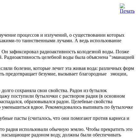
 изучение процессов и излучений, о существовании которых
с какими-то таинственными лучами. А ведь использование
ие. Он зафиксировал радиоактивность колодезной воды. Позже
й. Радиоактивность целебной воды была объяснена "эманацией
числяли болезни, которые лечит эта живая вода: различных форм
сть предотвращает безумие, вызывает благородные эмоции,
 долго сохраняла свои свойства. Радон из бутылок
одажу поступили бутылочки с раствором радия (в основном
распадался, образовывался радон. Целебные свойства
ло уменьшиться вдвое. Рекомендовалось выпивать по бутылочке
убные пасты (считалось, что они помогают против кариеса и
сто радия использовали обычную землю. Чтобы прекратить это
тва, насыщающие радоном воду, должны были обеспечивать