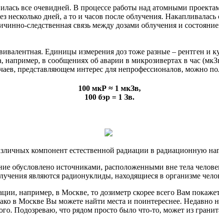
вилась все очевидней. В процессе работы над атомными проектам
з несколько дней, а то и часов после облучения. Накапливалась 
ичинно-следственная связь между дозами облучения и состояние
ивалентная. Единицы измерения доз тоже разные – рентген и кул
, например, в сообщениях об аварии в микрозивертах в час (мкЗв
лучаев, представляющем интерес для непрофессионалов, можно п
100 мкР ≈ 1 мкЗв,
100 бэр = 1 Зв.
различных компонент естественной радиации в радиационную наг
ние обусловлено источниками, расположенными вне тела челове
лучения являются радионуклиды, находящиеся в организме чело
ии, например, в Москве, то дозиметр скорее всего Вам покажет 
ако в Москве Вы можете найти места и поинтереснее. Недавно на
много. Подозреваю, что рядом просто было что-то, может из грани